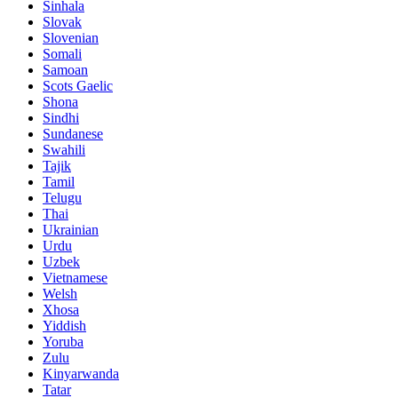
Sinhala
Slovak
Slovenian
Somali
Samoan
Scots Gaelic
Shona
Sindhi
Sundanese
Swahili
Tajik
Tamil
Telugu
Thai
Ukrainian
Urdu
Uzbek
Vietnamese
Welsh
Xhosa
Yiddish
Yoruba
Zulu
Kinyarwanda
Tatar