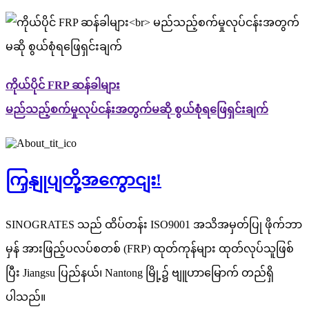
ကိုယ်ပိုင် FRP ဆန်ခါများ
မည်သည့်စက်မှုလုပ်ငန်းအတွက်မဆို စွယ်စုံရဖြေရှင်းချက်
ကြှနျုပျတို့အကွောငျး!
SINOGRATES သည် ထိပ်တန်း ISO9001 အသိအမှတ်ပြု ဖိုက်ဘာ
မှန် အားဖြည့်ပလပ်စတစ် (FRP) ထုတ်ကုန်များ ထုတ်လုပ်သူဖြစ်
ပြီး Jiangsu ပြည်နယ်၊ Nantong မြို့၌ ဗျူဟာမြောက် တည်ရှိ
ပါသည်။