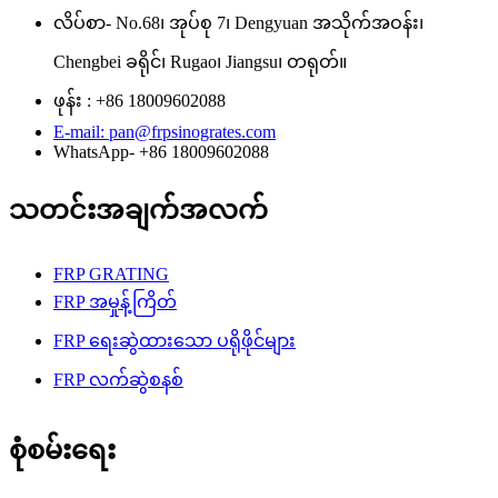
လိပ်စာ- No.68၊ အုပ်စု 7၊ Dengyuan အသိုက်အဝန်း၊
Chengbei ခရိုင်၊ Rugao၊ Jiangsu၊ တရုတ်။
ဖုန်း : +86 18009602088
E-mail: pan@frpsinogrates.com
WhatsApp- +86 18009602088
သတင်းအချက်အလက်
FRP GRATING
FRP အမှုန့်ကြိတ်
FRP ရေးဆွဲထားသော ပရိုဖိုင်များ
FRP လက်ဆွဲစနစ်
စုံစမ်းရေး