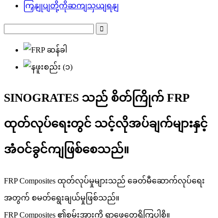
ကြှနျုပျတို့ကိုဆကျသှယျရနျ
SINOGRATES သည် စိတ်ကြိုက် FRP
ထုတ်လုပ်ရေးတွင် သင့်လိုအပ်ချက်များနှင့်
အံဝင်ခွင်ကျဖြစ်စေသည်။
FRP Composites ထုတ်လုပ်မှုများသည် ခေတ်မီဆောက်လုပ်ရေး
အတွက် စမတ်ရွေးချယ်မှုဖြစ်သည်။
FRP Composites ၏စွမ်းအားကို ရှာဖွေတွေ့ရှိကြပါစို့။