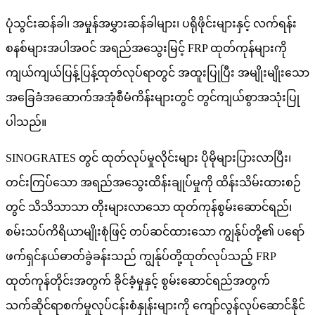
ပုံသွင်းဆန်ခါ၊ အမှုန်အမွှားဆန်ခါများ၊ ပရိုဖိုင်းများနှင့် လက်ရန်း
စနစ်များအပါအဝင် အရည်အသွေးမြင့် FRP ထုတ်ကုန်များကို
ကျယ်ကျယ်ပြန့်ပြန့်ထုတ်လုပ်ရာတွင် အထူးပြုပြီး အမျိုးမျိုးသော
အခြေခံအဆောက်အအုံစီမံကိန်းများတွင် တွင်ကျယ်စွာအသုံးပြု
ပါသည်။
SINOGRATES တွင် ထုတ်လုပ်မှုလိုင်းများ ပိုမိုများပြားလာပြီး၊
တင်းကြပ်သော အရည်အသွေးထိန်းချုပ်မှုကို ထိန်းသိမ်းထားစဉ်
တွင် သိသိသာသာ တိုးများလာသော ထုတ်ကုန်စွမ်းဆောင်ရည်၊
စမ်းသပ်ကိရိယာမျိုးစုံဖြင့် တပ်ဆင်ထားသော ကျွန်ုပ်တို့၏ ပရော်
ဖက်ရှင်နယ်ဓာတ်ခွဲခန်းသည် ကျွန်ုပ်တို့ထုတ်လုပ်သည့် FRP
ထုတ်ကုန်တိုင်းအတွက် ခိုင်ခံ့မှုနှင့် စွမ်းဆောင်ရည်အတွက်
သက်ဆိုင်ရာစက်မှုလုပ်ငန်းစံနှုန်းများကို ကျော်လွန်လုပ်ဆောင်နိုင်