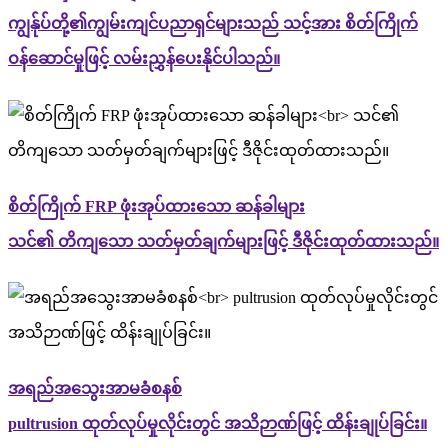
ကျွန်ုပ်တို့၏ကျွမ်းကျင်ပညာရှင်များသည် သင့်အား စိတ်ကြိုက်
ဝန်ဆောင်မှုဖြင့် လမ်းညွှန်ပေးနိုင်ပါသည်။
စိတ်ကြိုက် FRP ဖုံးအုပ်ထားသော ဆန်ခါများ
သင်၏ တိကျသော သတ်မှတ်ချက်များဖြင့် ဒီဇိုင်းထုတ်ထားသည်။
အရည်အသွေးအာမခံစနစ်
pultrusion ထုတ်လုပ်မှုလိုင်းတွင် အသိဉာဏ်ဖြင့် ထိန်းချုပ်ခြင်း။