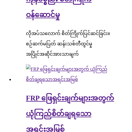
ဝန်ဆောင်မှု
လိုအပ်သလောက် စိတ်ကြိုက်ပြင်ဆင်ခြင်း။
စဉ်ဆက်မပြတ် ဆန်းသစ်တီထွင်မှု
အပြိုင်အဆိုင်အားသာချက်
FRP ဖြေရှင်းချက်များအတွက်
ယုံကြည်စိတ်ချရသော
အရင်းအမြစ်