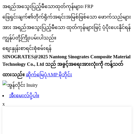
အရည်အသွေးပြည့်မီသောထုတ်ကုန်များ၊ FRP
ဖြေရှင်းချက်၏တိုက်ရိုက်အရင်းအမြစ်ဖြစ်သော ဖောက်သည်များ
အား အရည်အသွေးပြည့်မီသော ထုတ်ကုန်များဖြင့် ပံ့ပိုးပေးနိုင်ရန်
ကျွန်ုပ်တို့ကြိုးပမ်းပါသည်။
စျေးနှုန်းစာရင်းစုံစမ်းရန်
SINOGRATES@2025 Nantong Sinogrates Composite Material
Technology Co., Ltd သည် အခွင့်အရေးအားလုံးကို ကန့်သတ်
ထားသည်။
ဆိုက်မြေပုံ
AMP မိုဘိုင်း
အီးမေးလ်ပို့ပါ။
x