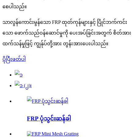
စေပါသည်။
သာလွန်ကောင်းမွန်သော FRP ထုတ်ကုန်များနှင့် ပြိုင်ဘက်ကင်း
သော ဖောက်သည်ဝန်ဆောင်မှုကို ပေးအပ်ခြင်းအတွက် စိတ်အား
ထက်သန်မှုဖြင့် ကျွန်ုပ်တို့အား တွန်းအားပေးပါသည်။
ပိုပြီးဖတ်ပါ
FRP ပုံသွင်းဆန်ခါ