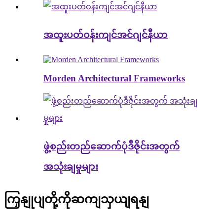
အထူးပတ်ဝန်းကျင်အင်ဂျင်နီယာ
Morden Architectural Frameworks
ဖွဲ့စည်းတည်ဆောက်ပုံဒီဇိုင်းအတွက်
အသုံးချမှုများ
ကြှနျုပျတို့ကိုဆကျသှယျရနျ