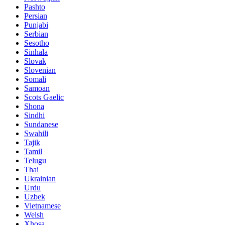
Pashto
Persian
Punjabi
Serbian
Sesotho
Sinhala
Slovak
Slovenian
Somali
Samoan
Scots Gaelic
Shona
Sindhi
Sundanese
Swahili
Tajik
Tamil
Telugu
Thai
Ukrainian
Urdu
Uzbek
Vietnamese
Welsh
Xhosa