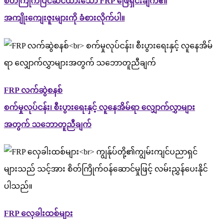
စိတ်ကြိုက်ပြင်ဆင်ထားသော FRP ဖြေရှင်းချက်၏
အကျိုးကျေးဇူးများကို ခံစားလိုက်ပါ။
FRP လက်ဆွဲစနစ်
စက်မှုလုပ်ငန်း၊ စီးပွားရေးနှင့် လူနေအိမ်ရာ လျှောက်လွှာများ
အတွက် သဘောတူညီချက်
FRP လှေခါးထစ်များ