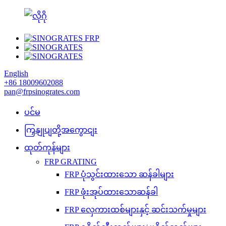
English
+86 18009602088
pan@frpsinogrates.com
ပင်မ
ကြှနျုပျတို့အကွောငျး
ထုတ်ကုန်များ
FRP GRATING
FRP ပုံသွင်းထားသော ဆန်ခါများ
FRP ဖုံးအုပ်ထားသောဆန်ခါ
FRP လှေကားထစ်များနှင့် ဆင်းသက်မှုများ