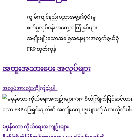
ကျွမ်းကျင်နည်းပညာအဖွဲ့၏ပံ့ပိုးမှု
စက်မှုလုပ်ငန်းအတွေ့အကြုံနှစ်များ
အမျိုးမျိုးသောအခြေအနေများအတွက်စွယ်စုံ
FRP ထုတ်ကုန်
အထူးအသားပေး အလုပ်များ
အလုပ်အားလုံးကိုကြည့်ပါ။
မမှန်သော ကိုယ်ရေးအကျဉ်းများ