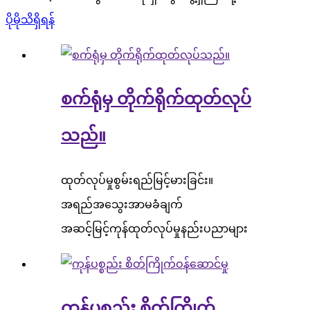
ပိုမိုသိရှိရန်
စက်ရုံမှ တိုက်ရိုက်ထုတ်လုပ်
သည်။
ထုတ်လုပ်မှုစွမ်းရည်မြင့်မားခြင်း။
အရည်အသွေးအာမခံချက်
အဆင့်မြင့်ကုန်ထုတ်လုပ်မှုနည်းပညာများ
ကုန်ပစ္စည်း စိတ်ကြိုက်