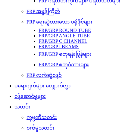
FRP ဂရိတ်တီးကွက်များ/ ပရိတ်သတ်များ
FRP အမှုန့်ကြိတ်
FRP ရေးဆွဲထားသော ပရိုဖိုင်များ
FRP/GRP ROUND TUBE
FRP/GRP ANGLE TUBE
FRP/GRP C CHANNEL
FRP/GRP I BEAMS
FRP/GRP စတုရန်းပြွန်များ
FRP/GRP စတုဂံဘားများ
FRP လက်ဆွဲစနစ်
ပရောဂျက်များ လျှောက်လွှာ
ဝန်ဆောင်မှုများ
သတင်း
ကုမ္ပဏီသတင်း
စက်မှုသတင်း