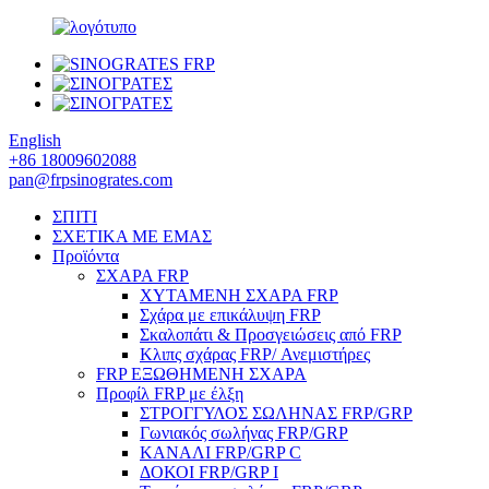
English
+86 18009602088
pan@frpsinogrates.com
ΣΠΙΤΙ
ΣΧΕΤΙΚΑ ΜΕ ΕΜΑΣ
Προϊόντα
ΣΧΑΡΑ FRP
ΧΥΤΑΜΕΝΗ ΣΧΑΡΑ FRP
Σχάρα με επικάλυψη FRP
Σκαλοπάτι & Προσγειώσεις από FRP
Κλιπς σχάρας FRP/ Ανεμιστήρες
FRP ΕΞΩΘΗΜΕΝΗ ΣΧΑΡΑ
Προφίλ FRP με έλξη
ΣΤΡΟΓΓΥΛΟΣ ΣΩΛΗΝΑΣ FRP/GRP
Γωνιακός σωλήνας FRP/GRP
ΚΑΝΑΛΙ FRP/GRP C
ΔΟΚΟΙ FRP/GRP I