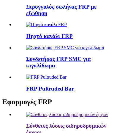
Στρογγυλός σωλήνας FRP με
εξώθηση
Πηχτό κανάλι FRP
Συνδετήρας FRP SMC για
κιγκλίδωμα
FRP Pultruded Bar
Εφαρμογές FRP
Σύνθετες λύσεις σιδηροδρομικών
έργων