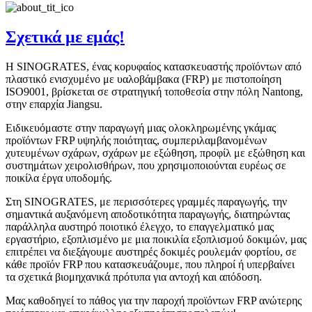
Σχετικά με εμάς!
Η SINOGRATES, ένας κορυφαίος κατασκευαστής προϊόντων από
πλαστικό ενισχυμένο με υαλοβάμβακα (FRP) με πιστοποίηση
ISO9001, βρίσκεται σε στρατηγική τοποθεσία στην πόλη Nantong,
στην επαρχία Jiangsu.
Ειδικευόμαστε στην παραγωγή μιας ολοκληρωμένης γκάμας
προϊόντων FRP υψηλής ποιότητας, συμπεριλαμβανομένων
χυτευμένων σχάρων, σχάρων με εξώθηση, προφίλ με εξώθηση και
συστημάτων χειρολισθήρων, που χρησιμοποιούνται ευρέως σε
ποικίλα έργα υποδομής.
Στη SINOGRATES, με περισσότερες γραμμές παραγωγής, την
σημαντικά αυξανόμενη αποδοτικότητα παραγωγής, διατηρώντας
παράλληλα αυστηρό ποιοτικό έλεγχο, το επαγγελματικό μας
εργαστήριο, εξοπλισμένο με μια ποικιλία εξοπλισμού δοκιμών, μας
επιτρέπει να διεξάγουμε αυστηρές δοκιμές ρουλεμάν φορτίου, σε
κάθε προϊόν FRP που κατασκευάζουμε, που πληροί ή υπερβαίνει
τα σχετικά βιομηχανικά πρότυπα για αντοχή και απόδοση.
Μας καθοδηγεί το πάθος για την παροχή προϊόντων FRP ανώτερης