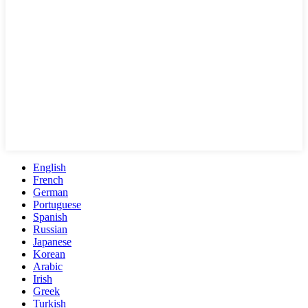
English
French
German
Portuguese
Spanish
Russian
Japanese
Korean
Arabic
Irish
Greek
Turkish