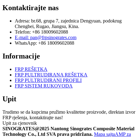
Kontaktirajte nas
Adresa: br.68, grupa 7, zajednica Dengyuan, podokrug
Chengbei, Rugao, Jiangsu, Kina.
Telefon: +86 18009602088
E-mail: pan@frpsinogrates.com
WhatsApp: +86 18009602088
Informacije
FRP REŠETKA
FRP PULTRUDIRANA REŠETKA
FRP PULTRUDIRANI PROFILI
FRP SISTEM RUKOVODA
Upit
Trudimo se da kupcima pružimo kvalitetne proizvode, direktan izvor
FRP rješenja, kontaktirajte nas!
Upit za cjenovnik
SINOGRATES@2025 Nantong Sinogrates Composite Material
Technology Co., Ltd SVA prava pridržana.
Mapa sajta
AMP za