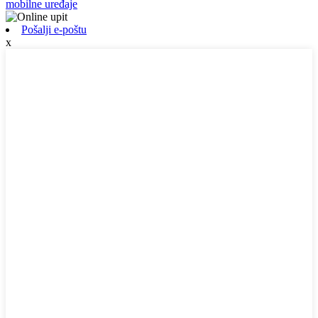
mobilne uređaje
Pošalji e-poštu
x