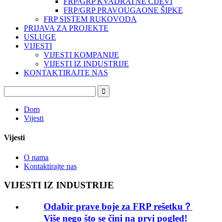
FRP/GRP KVADRATNE CIJEVI
FRP/GRP PRAVOUGAONE ŠIPKE
FRP SISTEM RUKOVODA
PRIJAVA ZA PROJEKTE
USLUGE
VIJESTI
VIJESTI KOMPANIJE
VIJESTI IZ INDUSTRIJE
KONTAKTIRAJTE NAS
Dom
Vijesti
Vijesti
O nama
Kontaktirajte nas
VIJESTI IZ INDUSTRIJE
Odabir prave boje za FRP rešetku？
Više nego što se čini na prvi pogled!