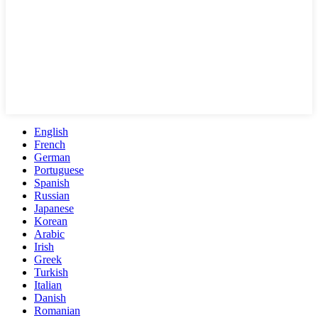
English
French
German
Portuguese
Spanish
Russian
Japanese
Korean
Arabic
Irish
Greek
Turkish
Italian
Danish
Romanian