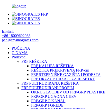
English
+86 18009602088
pan@frpsinogrates.com
POČETNA
O NAMA
Proizvodi
FRP REŠETKA
FRP KALUPA REŠETKA
REŠETKA PREKRIVENA FRP-om
FRP STEPENIŠNE GAZIŠTA I PODESTA
FRP DRŽAČI/ DRŽAČI ZA REŠETKE
FRP PULTRUDIRANA REŠETKA
FRP PULTRUDIRANI PROFILI
OKRUGLA CIJEV OD FRP/GRP PLASTIKE
FRP/GRP UGAONA CIJEV
FRP/GRP C KANAL
FRP/GRP I-GREDE