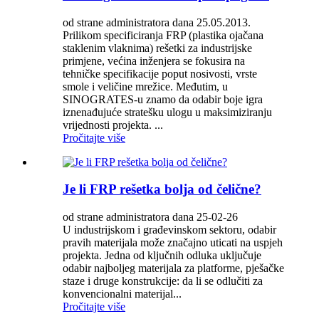
od strane administratora dana 25.05.2013.
Prilikom specificiranja FRP (plastika ojačana
staklenim vlaknima) rešetki za industrijske
primjene, većina inženjera se fokusira na
tehničke specifikacije poput nosivosti, vrste
smole i veličine mrežice. Međutim, u
SINOGRATES-u znamo da odabir boje igra
iznenađujuće stratešku ulogu u maksimiziranju
vrijednosti projekta. ...
Pročitajte više
Je li FRP rešetka bolja od čelične?
od strane administratora dana 25-02-26
U industrijskom i građevinskom sektoru, odabir
pravih materijala može značajno uticati na uspjeh
projekta. Jedna od ključnih odluka uključuje
odabir najboljeg materijala za platforme, pješačke
staze i druge konstrukcije: da li se odlučiti za
konvencionalni materijal...
Pročitajte više