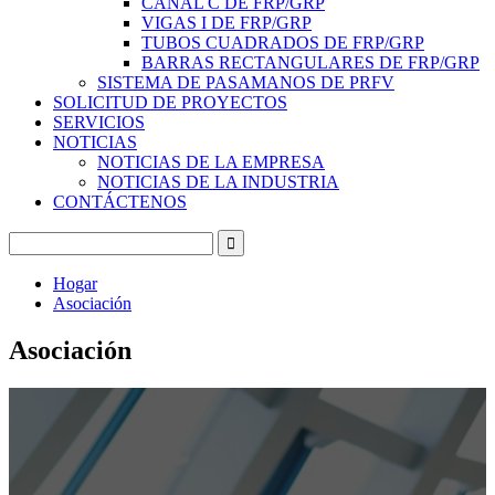
CANAL C DE FRP/GRP
VIGAS I DE FRP/GRP
TUBOS CUADRADOS DE FRP/GRP
BARRAS RECTANGULARES DE FRP/GRP
SISTEMA DE PASAMANOS DE PRFV
SOLICITUD DE PROYECTOS
SERVICIOS
NOTICIAS
NOTICIAS DE LA EMPRESA
NOTICIAS DE LA INDUSTRIA
CONTÁCTENOS
Hogar
Asociación
Asociación