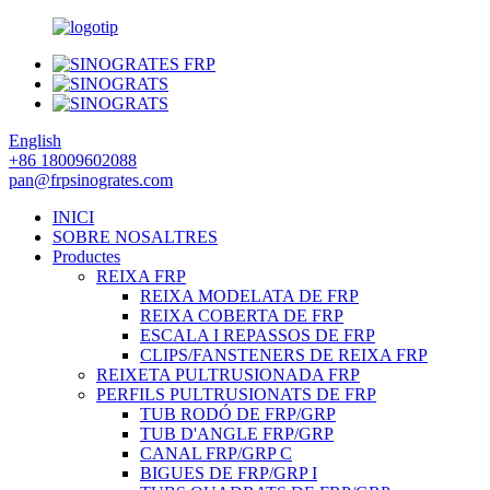
English
+86 18009602088
pan@frpsinogrates.com
INICI
SOBRE NOSALTRES
Productes
REIXA FRP
REIXA MODELATA DE FRP
REIXA COBERTA DE FRP
ESCALA I REPASSOS DE FRP
CLIPS/FANSTENERS DE REIXA FRP
REIXETA PULTRUSIONADA FRP
PERFILS PULTRUSIONATS DE FRP
TUB RODÓ DE FRP/GRP
TUB D'ANGLE FRP/GRP
CANAL FRP/GRP C
BIGUES DE FRP/GRP I