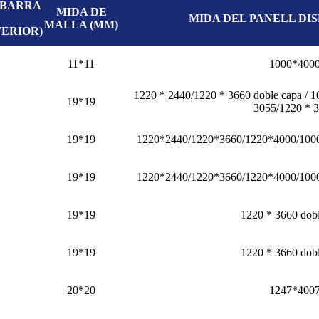
 BARRA
MIDA DE
MIDA DEL PANELL DI
MALLA (MM)
FERIOR)
11*11
1000*400
1220 * 2440/1220 * 3660 doble capa / 
19*19
3055/1220 * 
19*19
1220*2440/1220*3660/1220*4000/100
19*19
1220*2440/1220*3660/1220*4000/100
19*19
1220 * 3660 dob
19*19
1220 * 3660 dob
20*20
1247*400