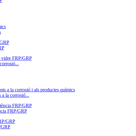
RP
s
GRP
orrosió...
a la corrosió...
stència FRP/GRP
RP/GRP