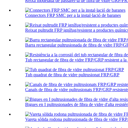
Reixa modelada de passarel·la de fibra de vidre GRP/F
Connectors FRP SMC per a la instal·lació de baranes
Reixat pultrudit FRP ignífug/resistent a productes químic
Barra rectangular pultrusionada de fibra de vidre FRP/
Tub rectangular de fibra de vidre FRP/GRP resistent a la c
Tub quadrat de fibra de vidre pultrusionat FRP/GRP
Canals de fibra de vidre pultrusionats FRP/GRP resistents 
Bigues en I pultrusionades de fibra de vidre d'alta resi
Vareta sòlida rodona pultrusionada de fibra de vidre F