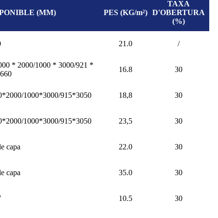
TAXA
SPONIBLE (MM)
PES (KG/m²)
D'OBERTURA
(%)
0
21.0
/
1000 * 2000/1000 * 3000/921 *
16.8
30
3660
0*2000/1000*3000/915*3050
18,8
30
0*2000/1000*3000/915*3050
23,5
30
le capa
22.0
30
le capa
35.0
30
7
10.5
30