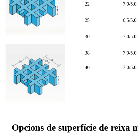
22
7.0/5.0
25
6,5/5,0
30
7.0/5.0
38
7.0/5.0
40
7.0/5.0
Opcions de superfície de reix