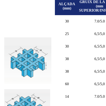
GRUIX DE LA
ALÇADA
(mm
(mm)
SUPERIOR/IN
30
7.0/5.0
25
6,5/5,0
30
6,5/5,0
38
6,5/5,0
38
6,5/5,0
60
6,5/5,0
14
7.0/5.0